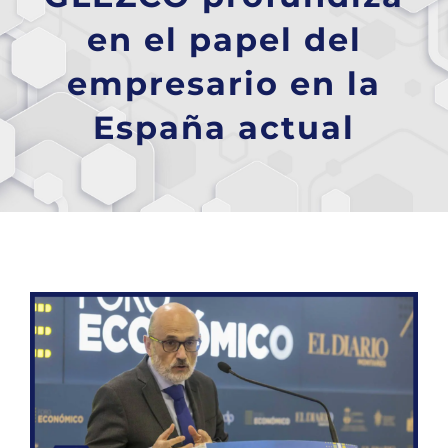
en el papel del
empresario en la
España actual
Ver
imagen
más
grande