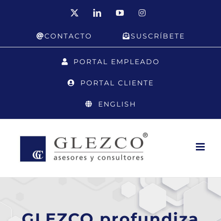
Saltar
X
LinkedIn
YouTube
Instagram
al
CONTACTO
SUSCRÍBETE
contenido
PORTAL EMPLEADO
PORTAL CLIENTE
ENGLISH
GLEZCO profundiza