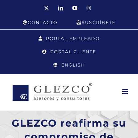
Saltar
X
LinkedIn
YouTube
Instagram
al
CONTACTO
SUSCRÍBETE
contenido
PORTAL EMPLEADO
PORTAL CLIENTE
ENGLISH
GLEZCO reafirma su
compromiso de