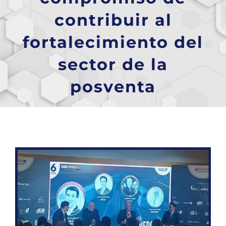
contribuir al
fortalecimiento del
sector de la
posventa
Ver
imagen
más
grande