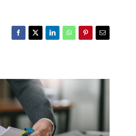
Facebook
X
LinkedIn
WhatsApp
Pinterest
Correo
electrónico