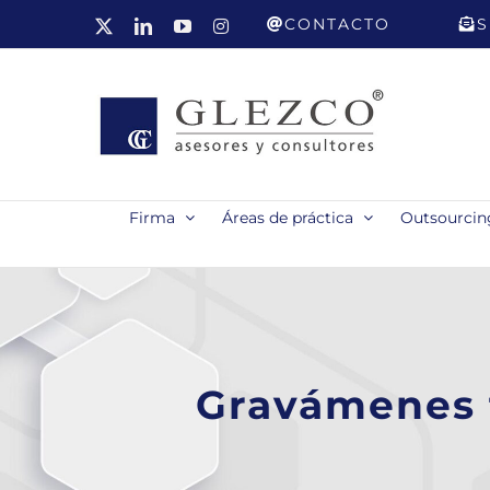
Saltar
CONTACTO
S
X
LinkedIn
YouTube
Instagram
al
contenido
Firma
Áreas de práctica
Outsourcing
Gravámenes t