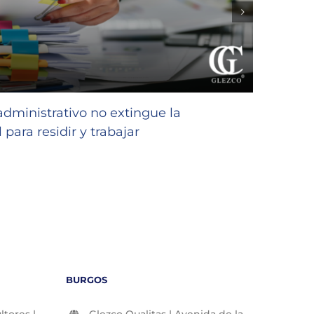
GLEZC
favor
 administrativo no extingue la
niñas
 para residir y trabajar
23/07/2
BURGOS