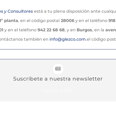
es y Consultores
está a tu plena disposición ante cualq
1ª planta
, en el código postal
28006
y en el teléfono
918
01
y en el teléfono
942 22 68 68
, y en
Burgos
, en la
aven
Contáctanos también en
info@glezco.com
.el código pos
Suscríbete a nuestra newsletter
SUSCRIBIRSE