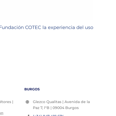
undación COTEC la experiencia del uso
GLEZC
22/06/2
BURGOS
tores |
Glezco Qualitas | Avenida de la
Paz 7, l°B | 09004 Burgos
11