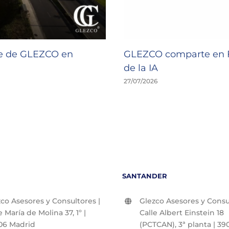
de de GLEZCO en
GLEZCO comparte en F
de la IA
27/07/2026
SANTANDER
co Asesores y Consultores |
Glezco Asesores y Consul
e María de Molina 37, 1º |
Calle Albert Einstein 18
06 Madrid
(PCTCAN), 3ª planta | 390