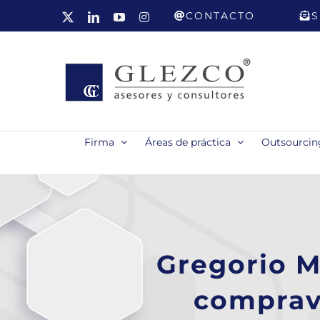
Saltar
CONTACTO
S
X
LinkedIn
YouTube
Instagram
al
contenido
Firma
Áreas de práctica
Outsourcing
Gregorio M
comprav