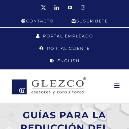
Saltar
X
LinkedIn
YouTube
Instagram
al
CONTACTO
SUSCRÍBETE
contenido
PORTAL EMPLEADO
PORTAL CLIENTE
ENGLISH
GUÍAS PARA LA
REDUCCIÓN DEL