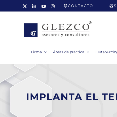
Saltar
CONTACTO
S
X
LinkedIn
YouTube
Instagram
al
contenido
Firma
Áreas de práctica
Outsourcing
IMPLANTA EL TE