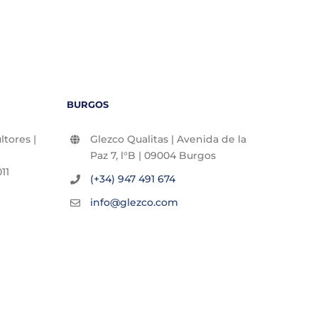
BURGOS
tores |
Glezco Qualitas | Avenida de la
Paz 7, l°B | 09004 Burgos
11
(+34) 947 491 674
info@glezco.com