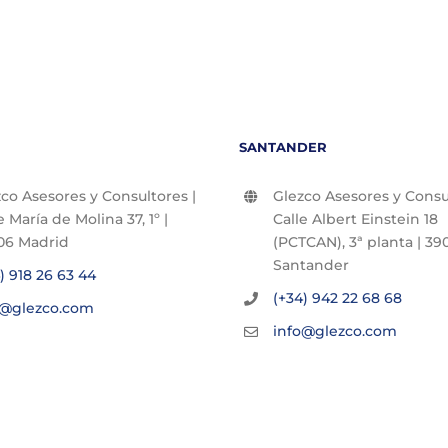
SANTANDER
co Asesores y Consultores |
Glezco Asesores y Consul
e María de Molina 37, 1º |
Calle Albert Einstein 18
06 Madrid
(PCTCAN), 3ª planta | 390
Santander
) 918 26 63 44
(+34) 942 22 68 68
o@glezco.com
info@glezco.com