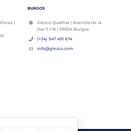
BURGOS
tores |
Glezco Qualitas | Avenida de la
Paz 7, l°B | 09004 Burgos
11
(+34) 947 491 674
info@glezco.com