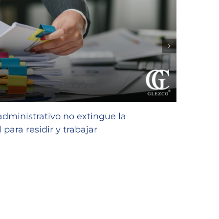
GLEZC
favor
 administrativo no extingue la
niñas
 para residir y trabajar
23/07/2