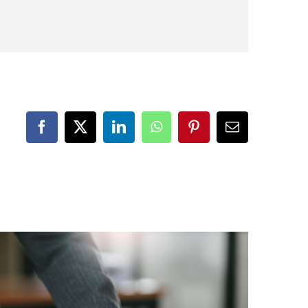
Facebook
X
LinkedIn
WhatsApp
Pinterest
Correo
electrónico