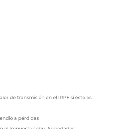
or de transmisión en el IRPF si éste es
vendió a pérdidas
en el Impuesto sobre Sociedades