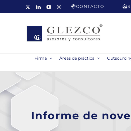
Saltar
CONTACTO
S
X
LinkedIn
YouTube
Instagram
al
contenido
Firma
Áreas de práctica
Outsourcing
Informe de nove