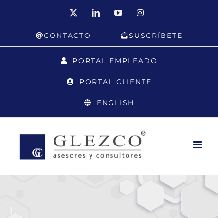
Saltar
X
LinkedIn
YouTube
Instagram
al
CONTACTO
SUSCRÍBETE
contenido
PORTAL EMPLEADO
PORTAL CLIENTE
ENGLISH