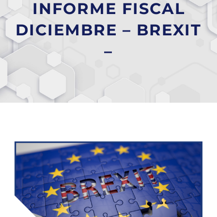
INFORME FISCAL
DICIEMBRE – BREXIT
–
Ver
imagen
más
grande