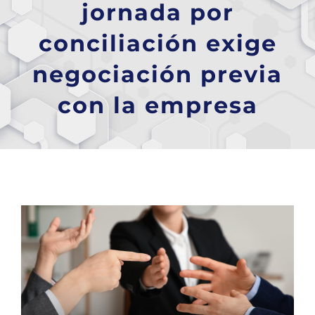
jornada por
conciliación exige
negociación previa
con la empresa
Ver
imagen
más
grande