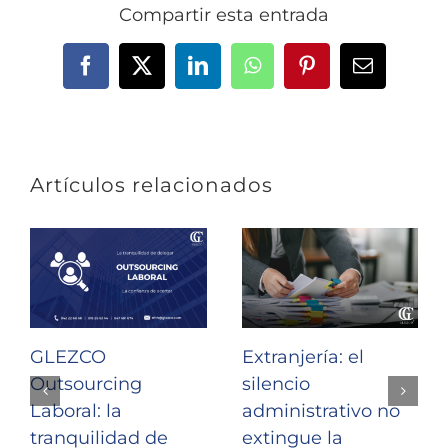
Compartir esta entrada
Facebook
X
LinkedIn
WhatsApp
Pinterest
Correo
electrónic
Artículos relacionados
GLEZCO
Extranjería: el
Outsourcing
silencio
Laboral: la
administrativo no
tranquilidad de
extingue la