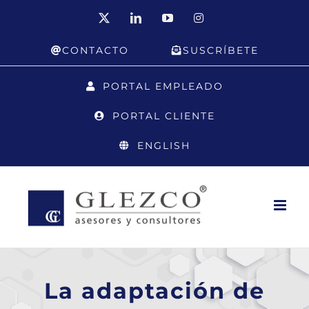
Saltar
X
LinkedIn
YouTube
Instagram
al
CONTACTO
SUSCRÍBETE
contenido
PORTAL EMPLEADO
PORTAL CLIENTE
ENGLISH
La adaptación de