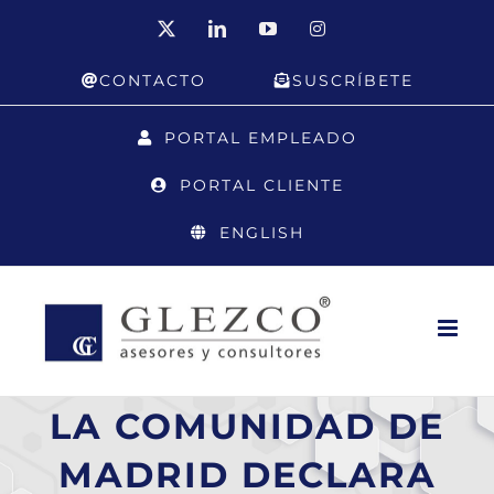
Saltar
X
LinkedIn
YouTube
Instagram
al
CONTACTO
SUSCRÍBETE
contenido
PORTAL EMPLEADO
PORTAL CLIENTE
ENGLISH
LA COMUNIDAD DE
MADRID DECLARA