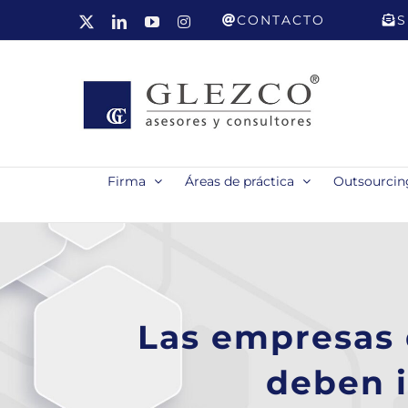
Saltar
CONTACTO
S
X
LinkedIn
YouTube
Instagram
al
contenido
Firma
Áreas de práctica
Outsourcing
Las empresas 
deben 