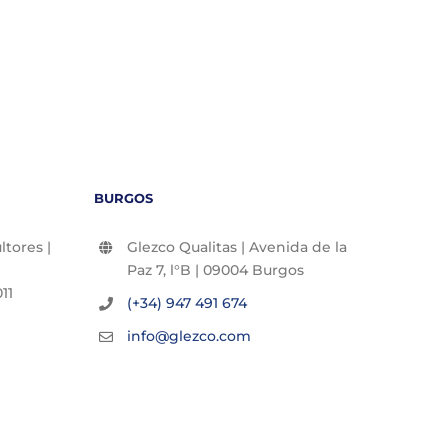
BURGOS
tores |
Glezco Qualitas | Avenida de la
Paz 7, l°B | 09004 Burgos
11
(+34) 947 491 674
info@glezco.com