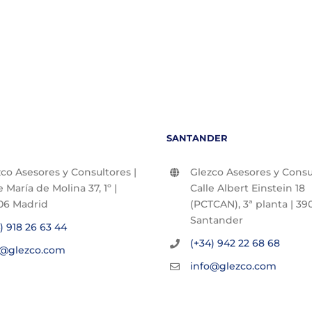
SANTANDER
co Asesores y Consultores |
Glezco Asesores y Consul
e María de Molina 37, 1º |
Calle Albert Einstein 18
06 Madrid
(PCTCAN), 3ª planta | 390
Santander
) 918 26 63 44
(+34) 942 22 68 68
o@glezco.com
info@glezco.com