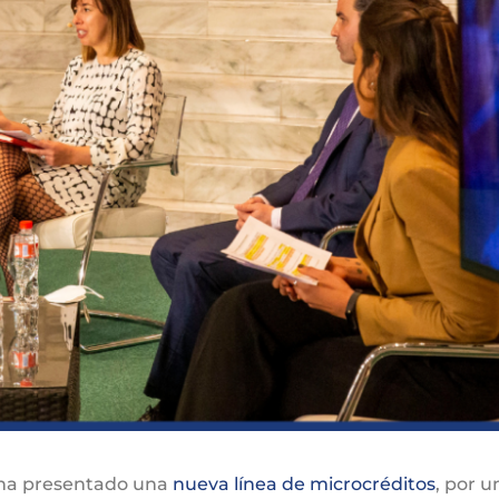
) ha presentado una
nueva línea de microcréditos
, por u