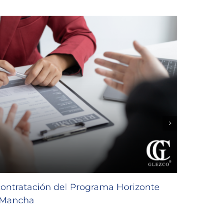
contratación del Programa Horizonte
Subve
a Mancha
de Ca
30/07/2