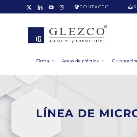
Saltar
CONTACTO
S
X
LinkedIn
YouTube
Instagram
al
contenido
Firma
Áreas de práctica
Outsourcing
LÍNEA DE MICR