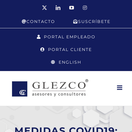
Saltar
X
LinkedIn
YouTube
Instagram
al
CONTACTO
SUSCRÍBETE
contenido
PORTAL EMPLEADO
PORTAL CLIENTE
ENGLISH
MEDIDAS COVID19: