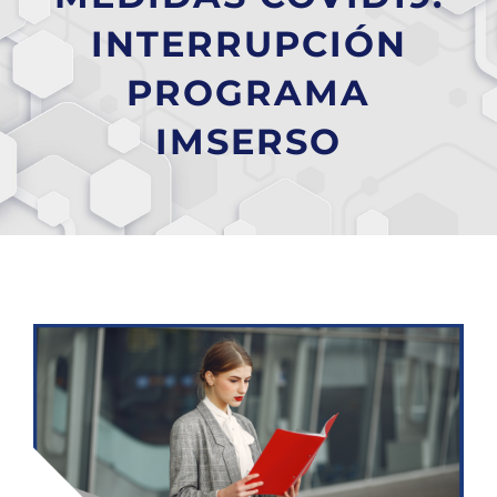
INTERRUPCIÓN
PROGRAMA
IMSERSO
Ver
imagen
más
grande