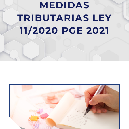
MEDIDAS
TRIBUTARIAS LEY
11/2020 PGE 2021
Ver
imagen
más
grande