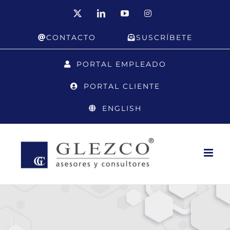
Saltar
X
LinkedIn
YouTube
Instagram
al
CONTACTO
SUSCRÍBETE
contenido
PORTAL EMPLEADO
PORTAL CLIENTE
ENGLISH