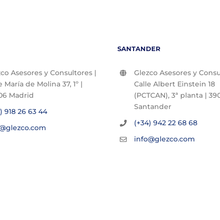
SANTANDER
co Asesores y Consultores |
Glezco Asesores y Consul
e María de Molina 37, 1º |
Calle Albert Einstein 18
06 Madrid
(PCTCAN), 3ª planta | 390
Santander
) 918 26 63 44
(+34) 942 22 68 68
o@glezco.com
info@glezco.com