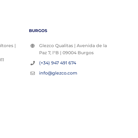
BURGOS
tores |
Glezco Qualitas | Avenida de la
Paz 7, l°B | 09004 Burgos
11
(+34) 947 491 674
info@glezco.com