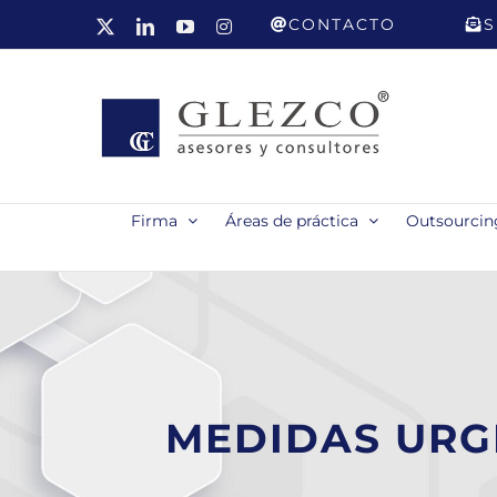
Saltar
CONTACTO
S
X
LinkedIn
YouTube
Instagram
al
contenido
Firma
Áreas de práctica
Outsourcing
MEDIDAS URG