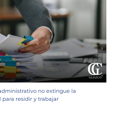
GLEZC
favor
 administrativo no extingue la
niñas
 para residir y trabajar
23/07/2