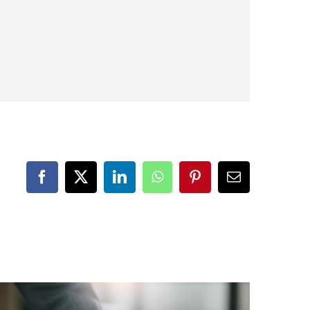
Facebook
X
LinkedIn
WhatsApp
Pinterest
Correo
electrónico