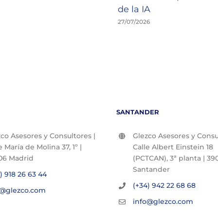
de la IA
27/07/2026
SANTANDER
co Asesores y Consultores |
Glezco Asesores y Consul
e María de Molina 37, 1º |
Calle Albert Einstein 18
06 Madrid
(PCTCAN), 3ª planta | 390
Santander
) 918 26 63 44
(+34) 942 22 68 68
o@glezco.com
info@glezco.com