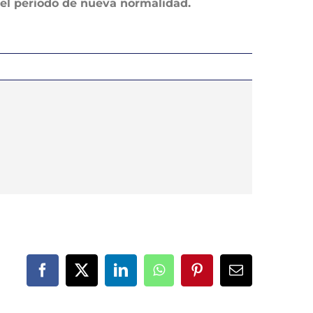
el período de nueva normalidad.
Facebook
X
LinkedIn
WhatsApp
Pinterest
Correo
electrónico