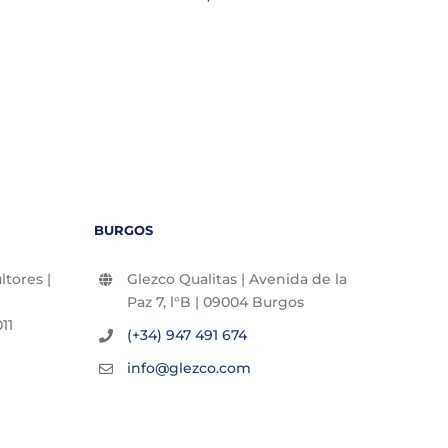
22/06/2
BURGOS
tores |
Glezco Qualitas | Avenida de la
Paz 7, l°B | 09004 Burgos
11
(+34) 947 491 674
info@glezco.com