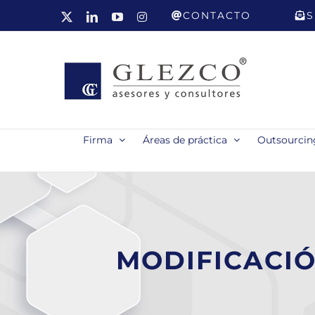
Saltar
CONTACTO
S
X
LinkedIn
YouTube
Instagram
al
contenido
Firma
Áreas de práctica
Outsourcing
MODIFICACIÓ