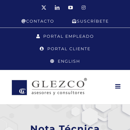
Saltar
X
LinkedIn
YouTube
Instagram
al
CONTACTO
SUSCRÍBETE
contenido
PORTAL EMPLEADO
PORTAL CLIENTE
ENGLISH
Nota Técnica