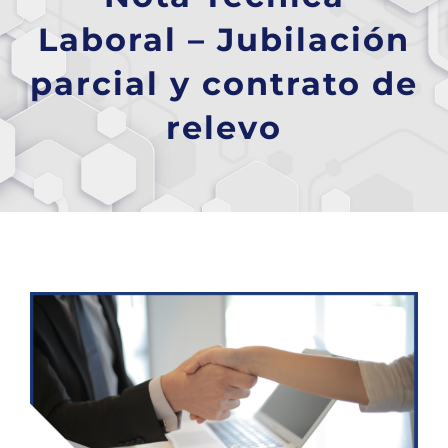
Laboral – Jubilación
parcial y contrato de
relevo
Ver
imagen
más
grande