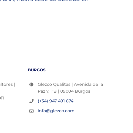
de la 
27/07/2
BURGOS
tores |
Glezco Qualitas | Avenida de la
Paz 7, l°B | 09004 Burgos
11
(+34) 947 491 674
info@glezco.com