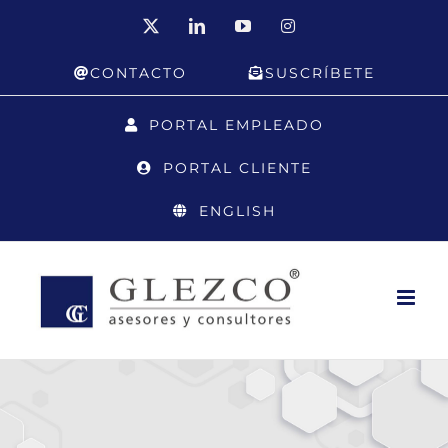
Saltar
X
LinkedIn
YouTube
Instagram
al
CONTACTO
SUSCRÍBETE
contenido
PORTAL EMPLEADO
PORTAL CLIENTE
ENGLISH