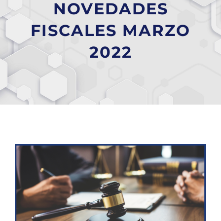
NOVEDADES
FISCALES MARZO
2022
Ver
imagen
más
grande