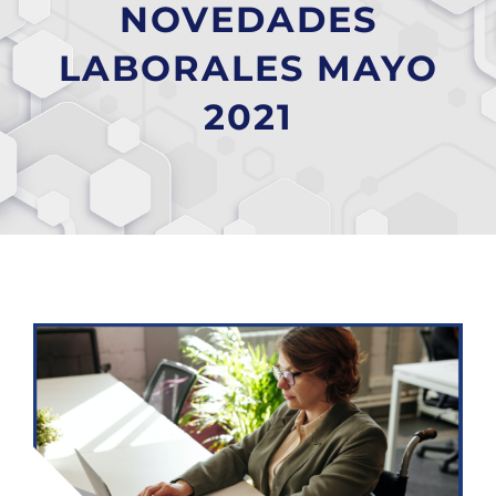
NOVEDADES
LABORALES MAYO
2021
Ver
imagen
más
grande