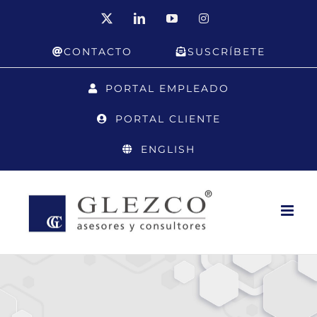
Saltar
X
LinkedIn
YouTube
Instagram
al
CONTACTO
SUSCRÍBETE
contenido
PORTAL EMPLEADO
PORTAL CLIENTE
ENGLISH