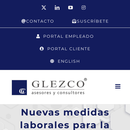
Saltar
X
LinkedIn
YouTube
Instagram
al
CONTACTO
SUSCRÍBETE
contenido
PORTAL EMPLEADO
PORTAL CLIENTE
ENGLISH
Nuevas medidas
laborales para la