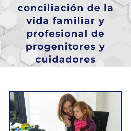
conciliación de la
vida familiar y
profesional de
progenitores y
cuidadores
Ver
imagen
más
grande