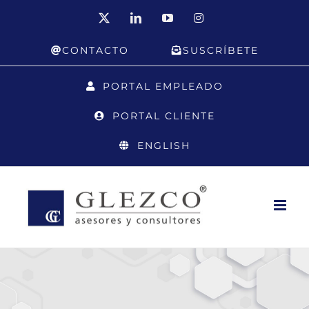
Saltar
X
LinkedIn
YouTube
Instagram
al
CONTACTO
SUSCRÍBETE
contenido
PORTAL EMPLEADO
PORTAL CLIENTE
ENGLISH