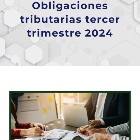
Obligaciones
tributarias tercer
trimestre 2024
Ver
imagen
más
grande