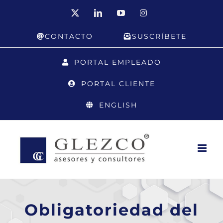
Saltar
X
LinkedIn
YouTube
Instagram
al
CONTACTO
SUSCRÍBETE
contenido
PORTAL EMPLEADO
PORTAL CLIENTE
ENGLISH
Obligatoriedad del