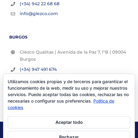
(+34) 942 22 68 68
info@glezco.com
BURGOS
Glezco Qualitas | Avenida de la Paz 7, l°B | 09004
Burgos
(+34) 947 491 674
info@glezco.com
Utilizamos cookies propias y de terceros para garantizar el
funcionamiento de la web, medir su uso y mejorar nuestros
servicios. Puede aceptar todas las cookies, rechazar las no
necesarias o configurar sus preferencias.
Política de
cookies
Aceptar todo
© Glezco Asesores y Consultores 2019 | Todos los derechos
Rechazar