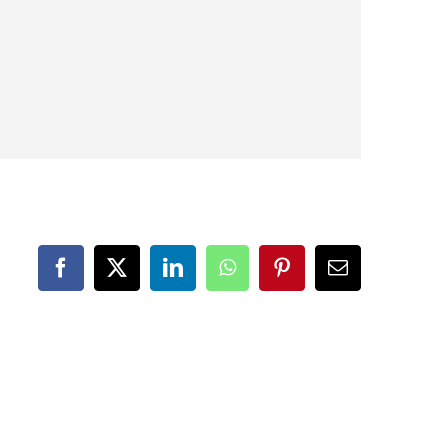
Facebook
X
LinkedIn
WhatsApp
Pinterest
Correo
electrónico