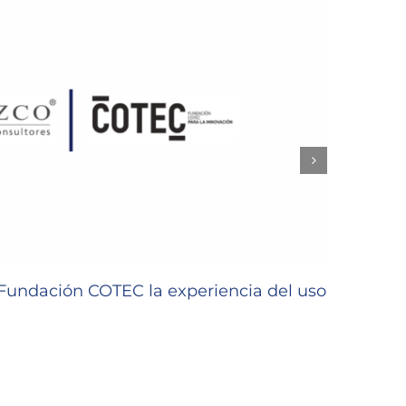
undación COTEC la experiencia del uso
GLEZC
22/06/2