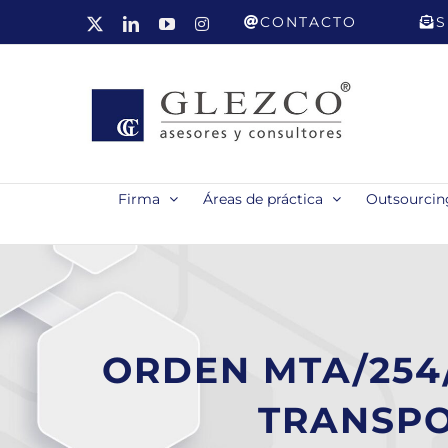
Saltar
CONTACTO
S
X
LinkedIn
YouTube
Instagram
al
contenido
Firma
Áreas de práctica
Outsourcing
ORDEN MTA/254
TRANSPO