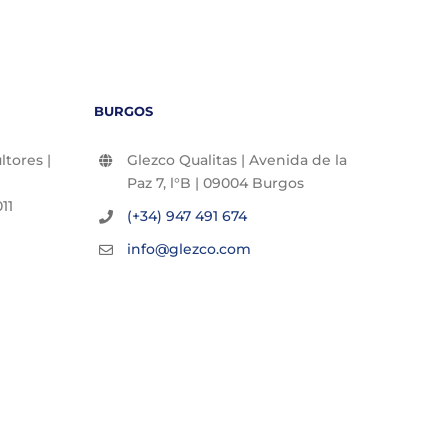
BURGOS
tores |
Glezco Qualitas | Avenida de la
Paz 7, l°B | 09004 Burgos
11
(+34) 947 491 674
info@glezco.com