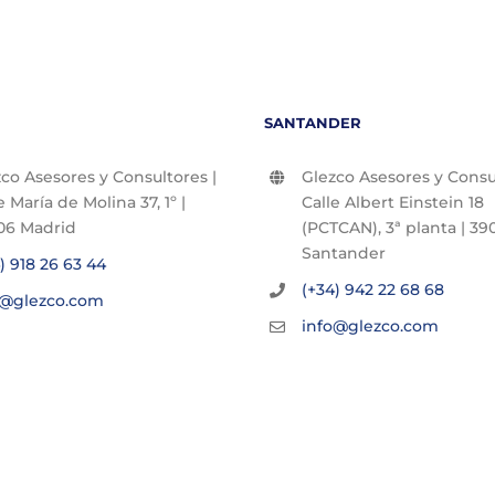
SANTANDER
co Asesores y Consultores |
Glezco Asesores y Consul
e María de Molina 37, 1º |
Calle Albert Einstein 18
06 Madrid
(PCTCAN), 3ª planta | 390
Santander
) 918 26 63 44
(+34) 942 22 68 68
o@glezco.com
info@glezco.com