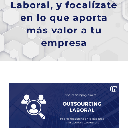
Laboral, y focalízate
en lo que aporta
más valor a tu
empresa
Ver
imagen
más
grande