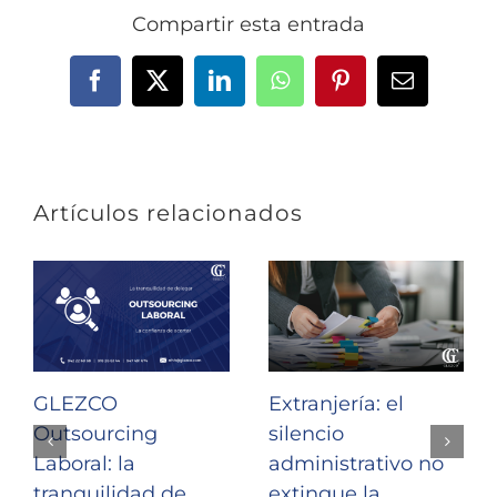
Compartir esta entrada
Facebook
X
LinkedIn
WhatsApp
Pinterest
Correo
electrónic
Artículos relacionados
GLEZCO
Extranjería: el
Outsourcing
silencio
Laboral: la
administrativo no
tranquilidad de
extingue la