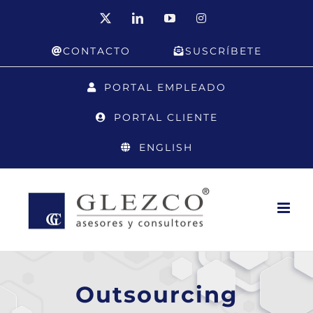
Saltar
X
LinkedIn
YouTube
Instagram
al
CONTACTO
SUSCRÍBETE
contenido
PORTAL EMPLEADO
PORTAL CLIENTE
ENGLISH
Outsourcing