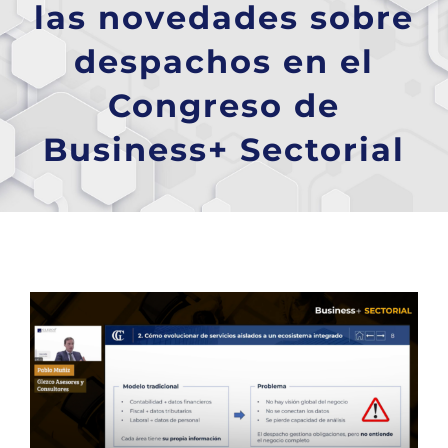
las novedades sobre
despachos en el
Congreso de
Business+ Sectorial
Ver
imagen
más
grande