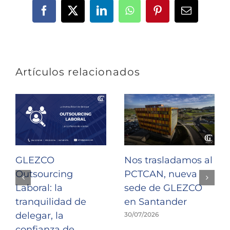
Facebook
X
LinkedIn
WhatsApp
Pinterest
Correo
electrónic
Artículos relacionados
GLEZCO
Nos trasladamos al
Outsourcing
PCTCAN, nueva
Laboral: la
sede de GLEZCO
tranquilidad de
en Santander
delegar, la
30/07/2026
confianza de