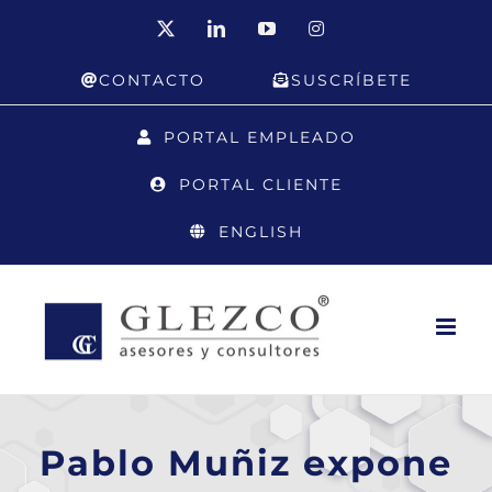
Saltar
X
LinkedIn
YouTube
Instagram
al
CONTACTO
SUSCRÍBETE
contenido
PORTAL EMPLEADO
PORTAL CLIENTE
ENGLISH
Pablo Muñiz expone