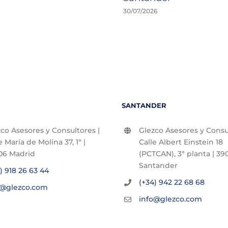
30/07/2026
SANTANDER
co Asesores y Consultores |
Glezco Asesores y Consul
e María de Molina 37, 1º |
Calle Albert Einstein 18
06 Madrid
(PCTCAN), 3ª planta | 390
Santander
) 918 26 63 44
(+34) 942 22 68 68
o@glezco.com
info@glezco.com