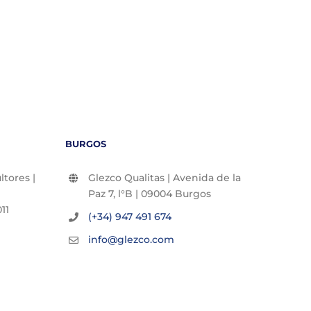
27/07/2
BURGOS
tores |
Glezco Qualitas | Avenida de la
Paz 7, l°B | 09004 Burgos
11
(+34) 947 491 674
info@glezco.com