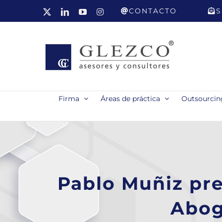
Saltar
CONTACTO
S
X
LinkedIn
YouTube
Instagram
al
contenido
Firma
Áreas de práctica
Outsourcing
Pablo Muñiz pre
Abog