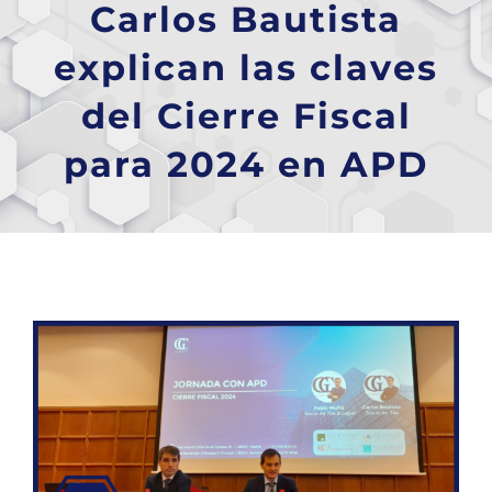
Carlos Bautista
explican las claves
del Cierre Fiscal
para 2024 en APD
Ver
imagen
más
grande