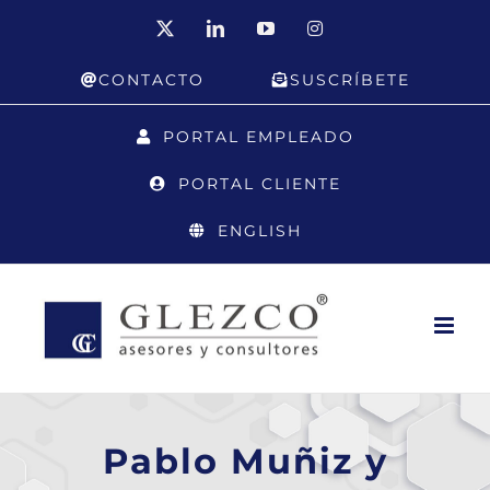
Saltar
X
LinkedIn
YouTube
Instagram
al
CONTACTO
SUSCRÍBETE
contenido
PORTAL EMPLEADO
PORTAL CLIENTE
ENGLISH
Pablo Muñiz y