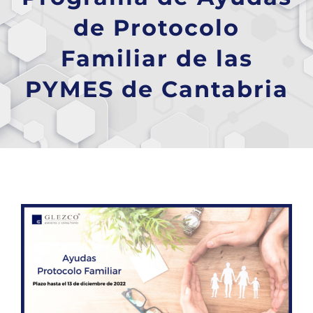
de Protocolo
Familiar de las
PYMES de Cantabria
Ver
imagen
más
grande