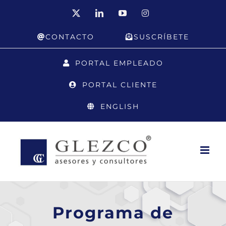
Saltar
X
LinkedIn
YouTube
Instagram
al
CONTACTO
SUSCRÍBETE
contenido
PORTAL EMPLEADO
PORTAL CLIENTE
ENGLISH
Programa de