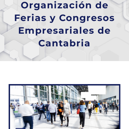
Organización de
Ferias y Congresos
Empresariales de
Cantabria
Ver
imagen
más
grande