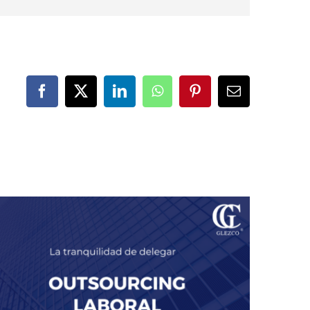
Facebook
X
LinkedIn
WhatsApp
Pinterest
Correo
electrónico