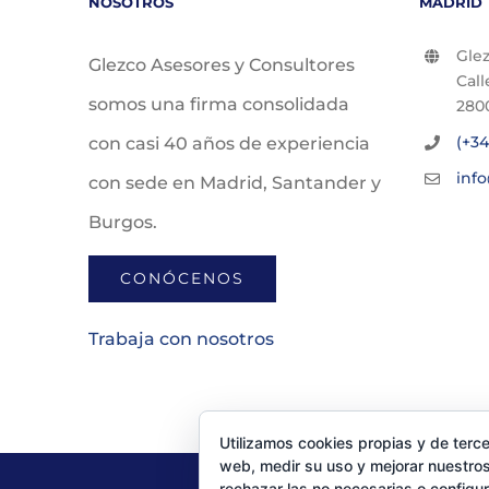
NOSOTROS
MADRID
Glez
Glezco Asesores y Consultores
Call
somos una firma consolidada
280
(+34
con casi 40 años de experiencia
inf
con sede en Madrid, Santander y
Burgos.
CONÓCENOS
Trabaja con nosotros
Utilizamos cookies propias y de terce
web, medir su uso y mejorar nuestros
rechazar las no necesarias o configu