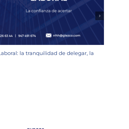
oral: la tranquilidad de delegar, la
Subve
Emple
30/07/2