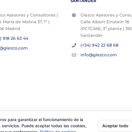
SANTANDER
co Asesores y Consultores |
Glezco Asesores y Consul
e María de Molina 37, 1º |
Calle Albert Einstein 18
06 Madrid
(PCTCAN), 3ª planta | 390
Santander
) 918 26 63 44
(+34) 942 22 68 68
o@glezco.com
info@glezco.com
ros para garantizar el funcionamiento de la
Aceptar todo
 servicios. Puede aceptar todas las cookies,
rar sus preferencias.
Política de cookies