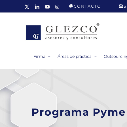
Saltar
CONTACTO
S
X
LinkedIn
YouTube
Instagram
al
contenido
Firma
Áreas de práctica
Outsourcing
Programa Pyme 