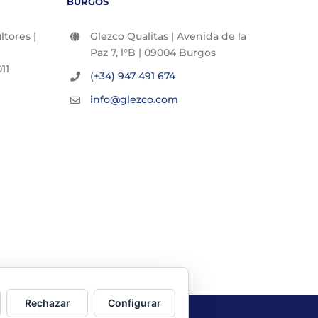
BURGOS
tores |
Glezco Qualitas | Avenida de la
Paz 7, l°B | 09004 Burgos
11
(+34) 947 491 674
info@glezco.com
Rechazar
Configurar