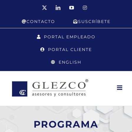
Saltar
X
LinkedIn
YouTube
Instagram
al
CONTACTO
SUSCRÍBETE
contenido
PORTAL EMPLEADO
PORTAL CLIENTE
ENGLISH
PROGRAMA