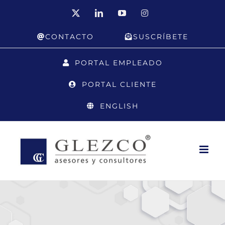
Saltar
X
LinkedIn
YouTube
Instagram
al
CONTACTO
SUSCRÍBETE
contenido
PORTAL EMPLEADO
PORTAL CLIENTE
ENGLISH