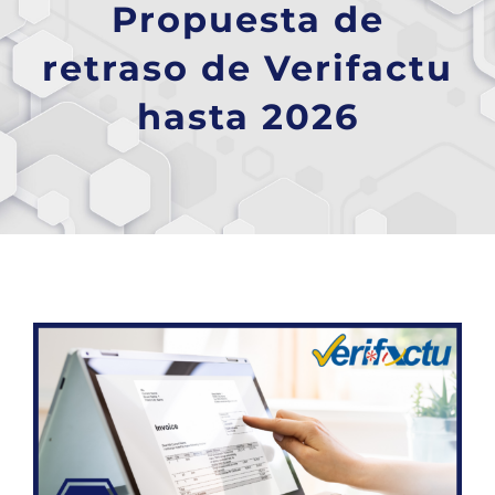
Propuesta de
retraso de Verifactu
hasta 2026
Ver
imagen
más
grande