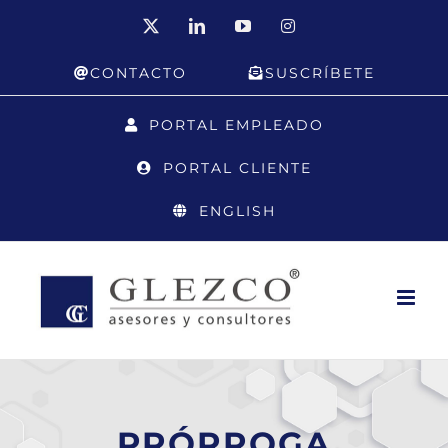
Saltar
X
LinkedIn
YouTube
Instagram
al
CONTACTO
SUSCRÍBETE
contenido
PORTAL EMPLEADO
PORTAL CLIENTE
ENGLISH
PRÓRROGA