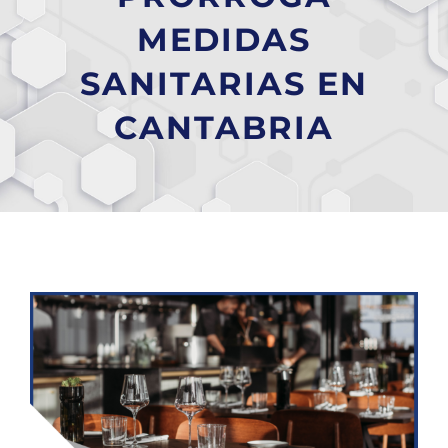
MEDIDAS
SANITARIAS EN
CANTABRIA
Ver
imagen
más
grande