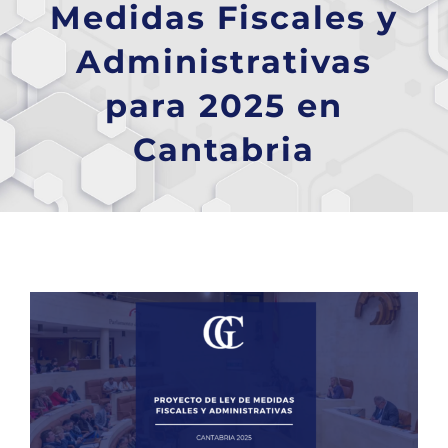
Medidas Fiscales y
Administrativas
para 2025 en
Cantabria
Ver
imagen
más
grande