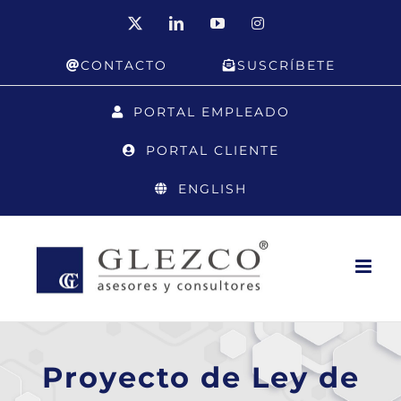
Saltar
X
LinkedIn
YouTube
Instagram
al
CONTACTO
SUSCRÍBETE
contenido
PORTAL EMPLEADO
PORTAL CLIENTE
ENGLISH
Proyecto de Ley de