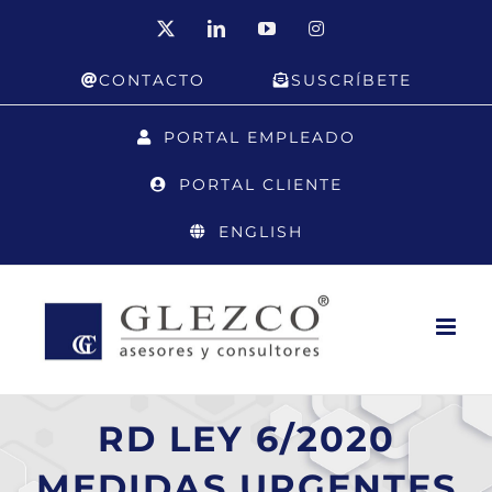
Saltar
X
LinkedIn
YouTube
Instagram
al
CONTACTO
SUSCRÍBETE
contenido
PORTAL EMPLEADO
PORTAL CLIENTE
ENGLISH
RD LEY 6/2020
MEDIDAS URGENTES