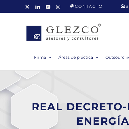
Saltar
CONTACTO
S
X
LinkedIn
YouTube
Instagram
al
contenido
Firma
Áreas de práctica
Outsourcing
REAL DECRETO-
ENERGÍA