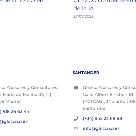
de de GLEZCO en
GLEZCO comparte en F
de la IA
27/07/2026
SANTANDER
co Asesores y Consultores |
Glezco Asesores y Consul
e María de Molina 37, 1º |
Calle Albert Einstein 18
06 Madrid
(PCTCAN), 3ª planta | 390
Santander
) 918 26 63 44
(+34) 942 22 68 68
o@glezco.com
info@glezco.com