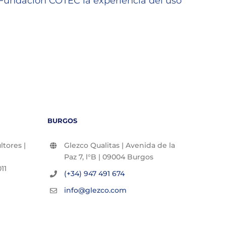
undación COTEC la experiencia del uso
GLEZC
22/06/2
BURGOS
tores |
Glezco Qualitas | Avenida de la
Paz 7, l°B | 09004 Burgos
11
(+34) 947 491 674
info@glezco.com