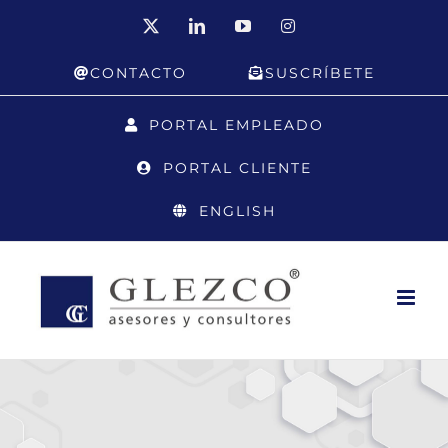
Saltar
X
LinkedIn
YouTube
Instagram
al
CONTACTO
SUSCRÍBETE
contenido
PORTAL EMPLEADO
PORTAL CLIENTE
ENGLISH