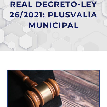
REAL DECRETO-LEY
26/2021: PLUSVALÍA
MUNICIPAL
Ver
imagen
más
grande