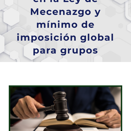
Mecenazgo y
mínimo de
imposición global
para grupos
Ver
imagen
más
grande