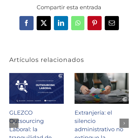
Compartir esta entrada
Facebook
X
LinkedIn
WhatsApp
Pinterest
Correo
electrónic
Artículos relacionados
GLEZCO
Extranjería: el
Outsourcing
silencio
Laboral: la
administrativo no
tranquilidad de
extingue la