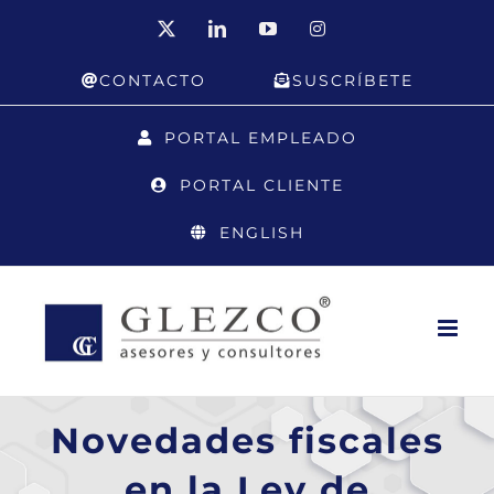
Saltar
X
LinkedIn
YouTube
Instagram
al
CONTACTO
SUSCRÍBETE
contenido
PORTAL EMPLEADO
PORTAL CLIENTE
ENGLISH
Novedades fiscales
en la Ley de