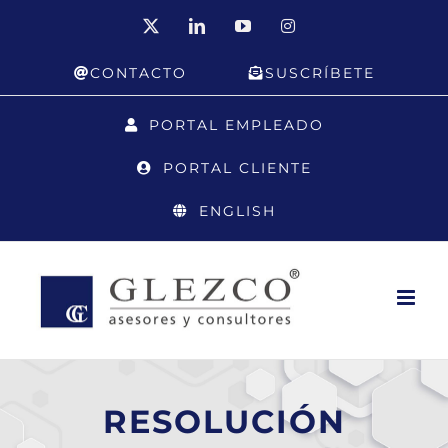
Saltar
X
LinkedIn
YouTube
Instagram
al
CONTACTO
SUSCRÍBETE
contenido
PORTAL EMPLEADO
PORTAL CLIENTE
ENGLISH
RESOLUCIÓN