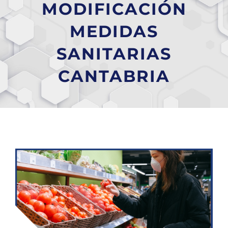
MODIFICACIÓN
MEDIDAS
SANITARIAS
CANTABRIA
Ver
imagen
más
grande