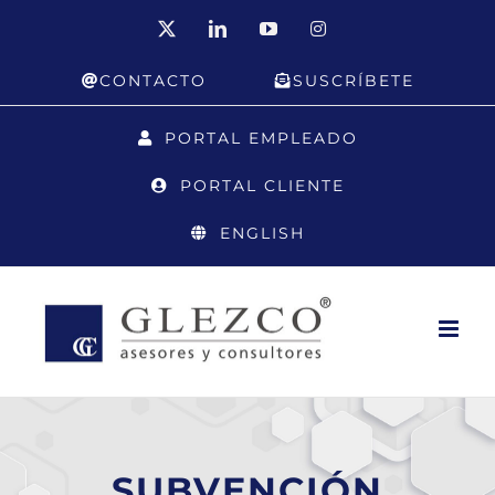
Saltar
X
LinkedIn
YouTube
Instagram
al
CONTACTO
SUSCRÍBETE
contenido
PORTAL EMPLEADO
PORTAL CLIENTE
ENGLISH
SUBVENCIÓN