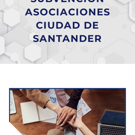
ASOCIACIONES
CIUDAD DE
SANTANDER
Ver
imagen
más
grande