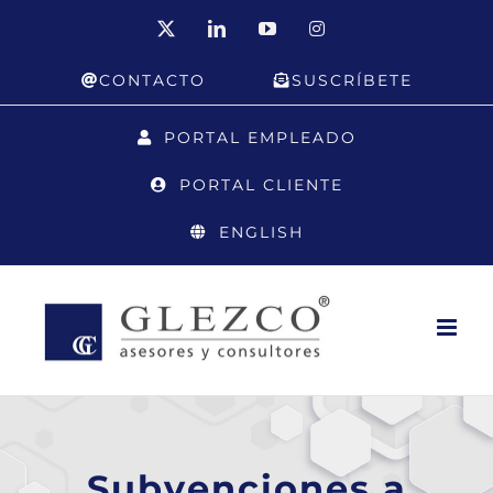
Saltar
X
LinkedIn
YouTube
Instagram
al
CONTACTO
SUSCRÍBETE
contenido
PORTAL EMPLEADO
PORTAL CLIENTE
ENGLISH
Subvenciones a