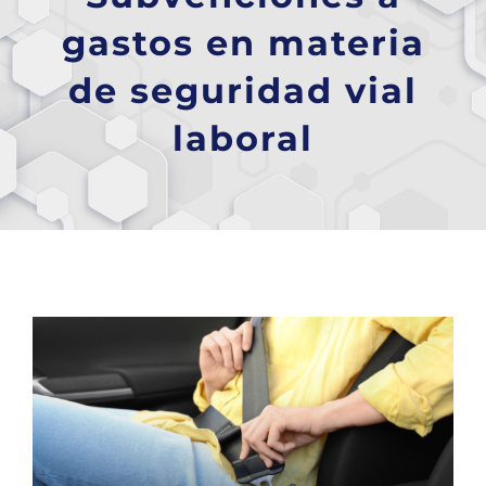
gastos en materia
de seguridad vial
laboral
Ver
imagen
más
grande