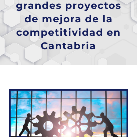
grandes proyectos
de mejora de la
competitividad en
Cantabria
Ver
imagen
más
grande