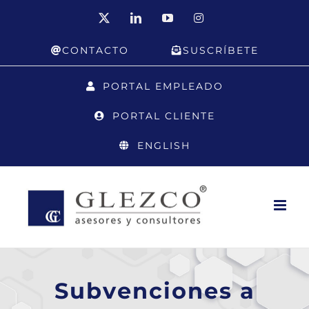
Saltar
X
LinkedIn
YouTube
Instagram
al
CONTACTO
SUSCRÍBETE
contenido
PORTAL EMPLEADO
PORTAL CLIENTE
ENGLISH
Subvenciones a