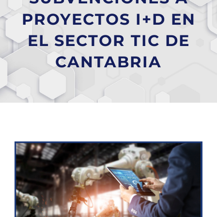
PROYECTOS I+D EN
EL SECTOR TIC DE
CANTABRIA
Ver
imagen
más
grande