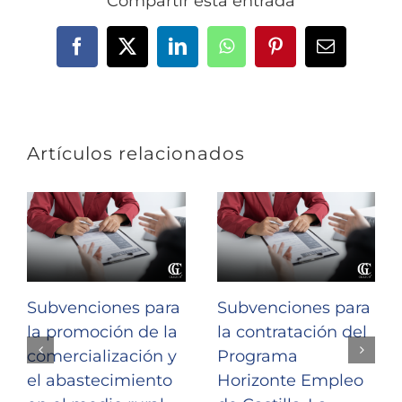
Compartir esta entrada
Facebook
X
LinkedIn
WhatsApp
Pinterest
Correo
electrónic
Artículos relacionados
Subvenciones para
Subvenciones para
la promoción de la
la contratación del
comercialización y
Programa
el abastecimiento
Horizonte Empleo