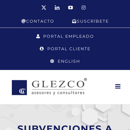
Saltar
X
LinkedIn
YouTube
Instagram
al
CONTACTO
SUSCRÍBETE
contenido
PORTAL EMPLEADO
PORTAL CLIENTE
ENGLISH
SUBVENCIONES A