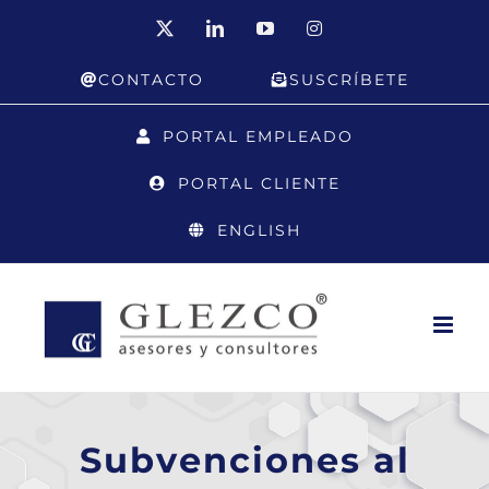
Saltar
X
LinkedIn
YouTube
Instagram
al
CONTACTO
SUSCRÍBETE
contenido
PORTAL EMPLEADO
PORTAL CLIENTE
ENGLISH
Subvenciones al