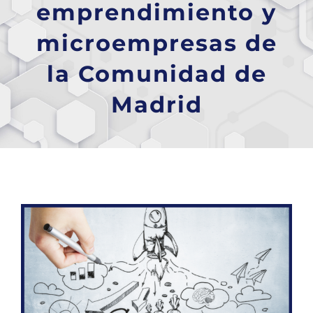
emprendimiento y
microempresas de
la Comunidad de
Madrid
Ver
imagen
más
grande