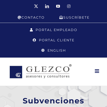
Saltar
X
LinkedIn
YouTube
Instagram
al
CONTACTO
SUSCRÍBETE
contenido
PORTAL EMPLEADO
PORTAL CLIENTE
ENGLISH
Subvenciones