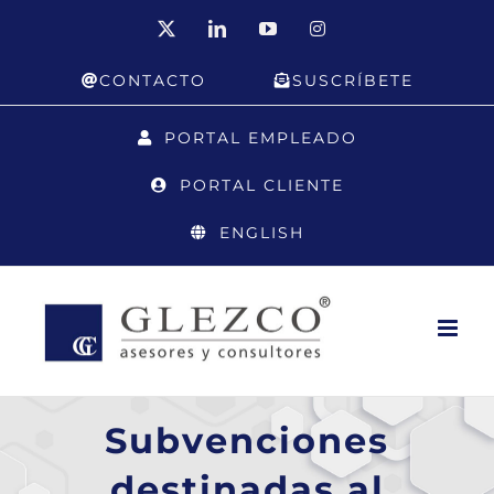
Saltar
X
LinkedIn
YouTube
Instagram
al
CONTACTO
SUSCRÍBETE
contenido
PORTAL EMPLEADO
PORTAL CLIENTE
ENGLISH
Subvenciones
destinadas al