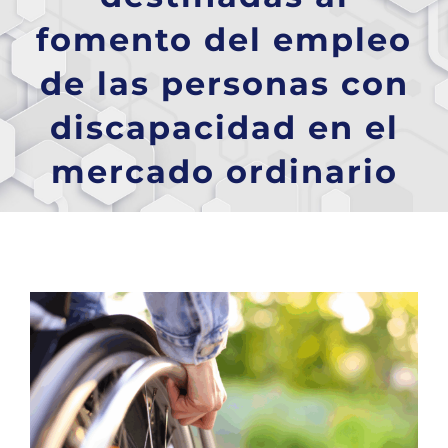
fomento del empleo
de las personas con
discapacidad en el
mercado ordinario
Ver
imagen
más
grande