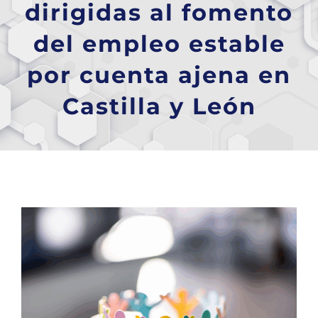
dirigidas al fomento
del empleo estable
por cuenta ajena en
Castilla y León
Ver
imagen
más
grande