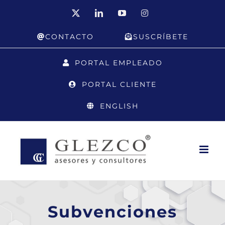
Saltar
X
LinkedIn
YouTube
Instagram
al
CONTACTO
SUSCRÍBETE
contenido
PORTAL EMPLEADO
PORTAL CLIENTE
ENGLISH
Subvenciones