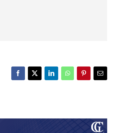
Facebook
X
LinkedIn
WhatsApp
Pinterest
Correo
electrónico