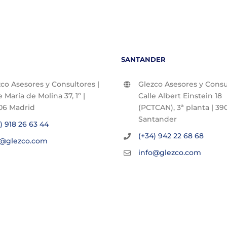
SANTANDER
co Asesores y Consultores |
Glezco Asesores y Consul
e María de Molina 37, 1º |
Calle Albert Einstein 18
06 Madrid
(PCTCAN), 3ª planta | 390
Santander
) 918 26 63 44
(+34) 942 22 68 68
o@glezco.com
info@glezco.com