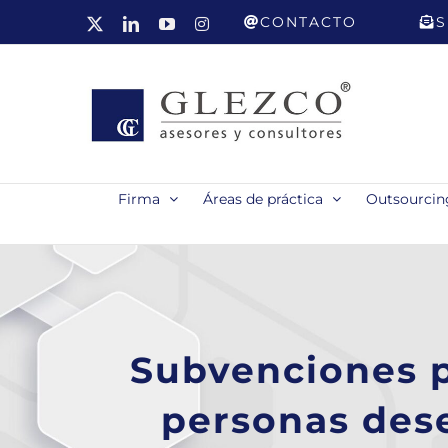
Saltar
CONTACTO
S
X
LinkedIn
YouTube
Instagram
al
contenido
Firma
Áreas de práctica
Outsourcing
Subvenciones p
personas des