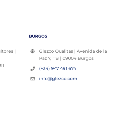
BURGOS
tores |
Glezco Qualitas | Avenida de la
Paz 7, l°B | 09004 Burgos
11
(+34) 947 491 674
info@glezco.com