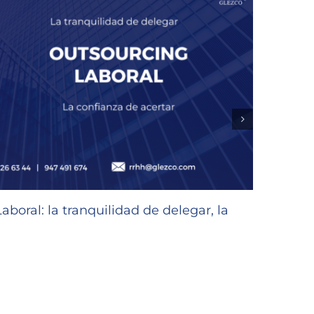
oral: la tranquilidad de delegar, la
Subve
Emple
30/07/2