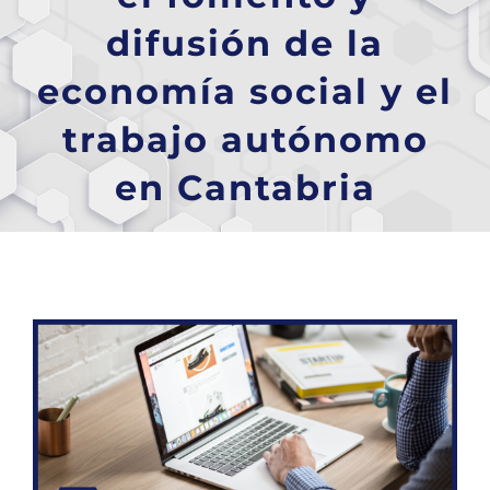
difusión de la
economía social y el
trabajo autónomo
en Cantabria
Ver
imagen
más
grande