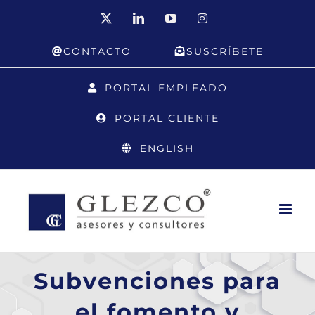
Saltar
X
LinkedIn
YouTube
Instagram
al
CONTACTO
SUSCRÍBETE
contenido
PORTAL EMPLEADO
PORTAL CLIENTE
ENGLISH
Subvenciones para
el fomento y